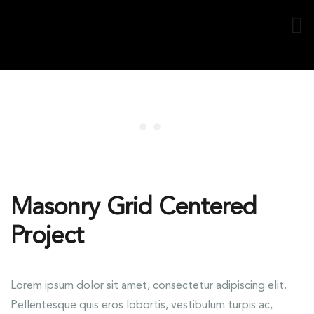
Masonry Grid Centered
Project
Lorem ipsum dolor sit amet, consectetur adipiscing elit.
Pellentesque quis eros lobortis, vestibulum turpis ac,